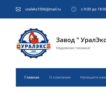
uraleks1006@mail.ru
с 9:00 до 18:
Завод " УралЭкс
Надежная техника!
Главная
О компании
Напишите на