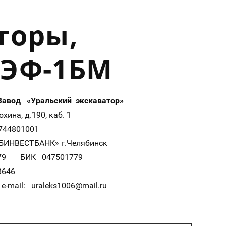
торы,
ПЭФ-1БМ
«Завод «Уральский экскаватор»
ина, д.190, каб. 1
44801001
БИНВЕСТБАНК» г.Челябинск
 БИК 047501779
8646
-mail: uraleks1006@mail.ru