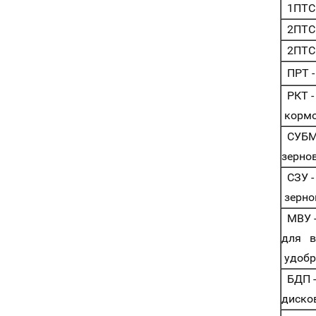
1ПТС 
2ПТС -
2ПТС -
ПРТ -
РКТ -
кормо
СУБМ 
зерно
СЗУ -
зерно
МВУ -
для в
удобр
БДП -
диско