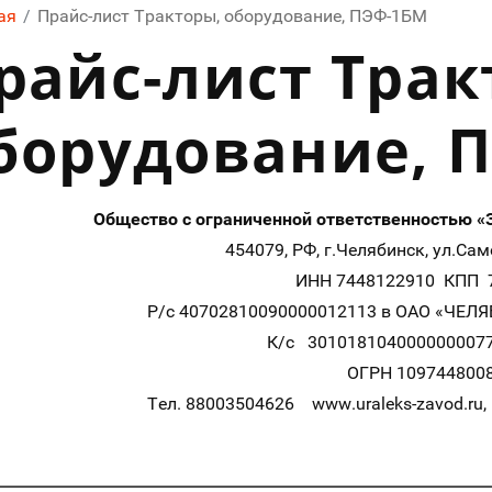
ая
/
Прайс-лист Тракторы, оборудование, ПЭФ-1БМ
райс-лист Трак
борудование, 
Общество с ограниченной ответственностью 
454079, РФ, г.Челябинск, ул.Самох
ИНН 7448122910 КПП 7
Р/с 40702810090000012113 в ОАО «ЧЕЛЯ
К/с 30101810400000000779
ОГРН 109744800
Тел. 88003504626 www.uraleks-zavod.ru, e