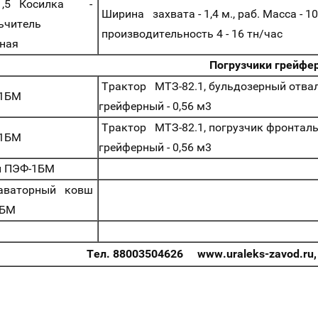
1,5 Косилка -
Ширина захвата - 1,4 м., раб. Масса -
льчитель
производительность 4 - 16 тн/час
ная
Погрузчики грейфе
Трактор МТЗ-82.1, бульдозерный отвал
1БМ
грейферный - 0,56 м3
Трактор МТЗ-82.1, погрузчик фронтал
1БМ
грейферный - 0,56 м3
 ПЭФ-1БМ
аваторный ковш
1БМ
Тел. 88003504626 www.uraleks-zavod.ru, 